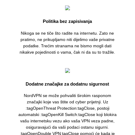
Politika bez zapisivanja
Nikoga se ne tiče što radite na internetu. Zato ne
pratimo, ne prikupljamo niti dijelimo vaše privatne
podatke. Trećim stranama ne bismo mogli dati
nikakve pojedinosti o vama, čak ni da su to tražile.
Dodatne značajke za dodatnu sigurnost
NordVPN se može pohvaliti širokim rasponom
značajki koje vas štite od cyber prijetnji. Uz
:tagOpenThreat Protection:tagClose, postoji
automatski :tagOpenKill Switch:tagClose koji blokira
vašu internetsku vezu ako vaša VPN veza padne,
osiguravajući da vaši podaci ostanu sigurni.
:tagOpenDouble VPN:tagClose pomoći će kada je