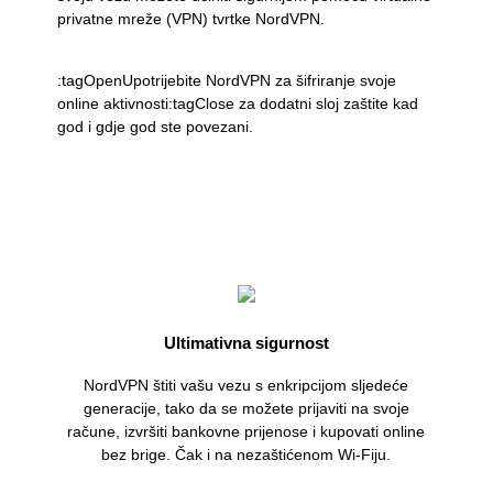
privatne mreže (VPN) tvrtke NordVPN.
:tagOpenUpotrijebite NordVPN za šifriranje svoje
online aktivnosti:tagClose za dodatni sloj zaštite kad
god i gdje god ste povezani.
Ultimativna sigurnost
NordVPN štiti vašu vezu s enkripcijom sljedeće
generacije, tako da se možete prijaviti na svoje
račune, izvršiti bankovne prijenose i kupovati online
bez brige. Čak i na nezaštićenom Wi-Fiju.