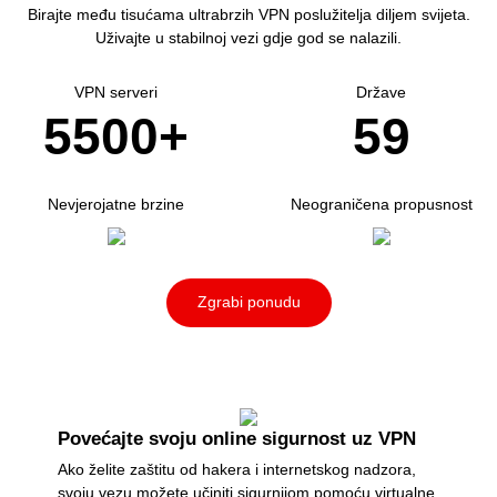
Birajte među tisućama ultrabrzih VPN poslužitelja diljem svijeta.
Uživajte u stabilnoj vezi gdje god se nalazili.
VPN serveri
Države
5500+
59
Nevjerojatne brzine
Neograničena propusnost
Zgrabi ponudu
Povećajte svoju online sigurnost uz VPN
Ako želite zaštitu od hakera i internetskog nadzora,
svoju vezu možete učiniti sigurnijom pomoću virtualne