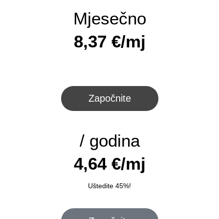
Mjesečno
8,37 €/mj
Započnite
/ godina
4,64 €/mj
Uštedite 45%!