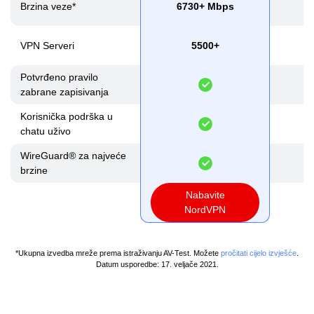
Brzina veze*
6730+ Mbps
2
VPN Serveri
5500+
Potvrđeno pravilo
zabrane zapisivanja
Korisnička podrška u
chatu uživo
WireGuard® za najveće
brzine
Nabavite
NordVPN
*Ukupna izvedba mreže prema istraživanju AV-Test. Možete
pročitati cijelo izvješće
.
Datum usporedbe: 17. veljače 2021.