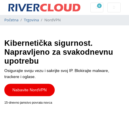
0
Košarica
Početna
Trgovina
NordVPN
Kibernetička sigurnost.
Napravljeno za svakodnevnu
upotrebu
Osigurajte svoju vezu i sakrijte svoj IP.
Blokirajte malware,
trackere i oglase.
Nabavite NordVPN
15-dnevno jamstvo povrata novca