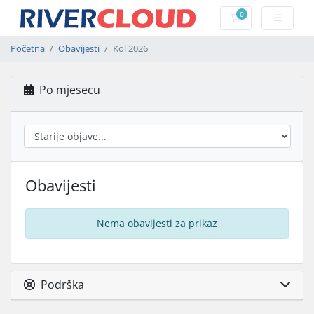
0
Košarica
Početna
Obavijesti
Kol 2026
Po mjesecu
Obavijesti
Nema obavijesti za prikaz
Podrška