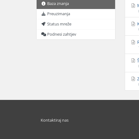
Baza znanja
M
Preuzimanja
K
Status mreže
Podnesi zahtjev
R
Š
Z
Kontaktiraj nas