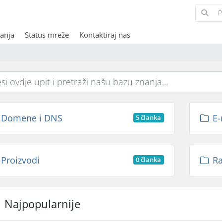
anja
Status mreže
Kontaktiraj nas
Domene i DNS
E-
5 članka
Proizvodi
Ra
0 članka
Najpopularnije