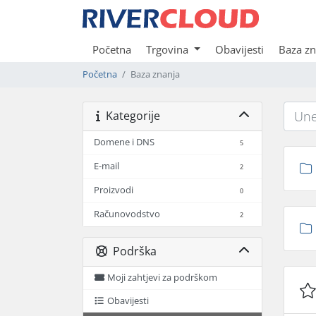
Početna
Trgovina
Obavijesti
Baza zn
Početna
Baza znanja
Kategorije
Domene i DNS
5
E-mail
2
Proizvodi
0
Računovodstvo
2
Podrška
Moji zahtjevi za podrškom
Obavijesti