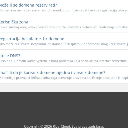
ože li se domena rezervirati?
Domena se ne može rezervirati. U trenutku podnošenja zahtjeva za registraciju, ako su 
orisnička zona
U korisničkoj zoni, www.rivercloud.eu/portal, možete i trebate ažurirati svoje podatke 
egistracija besplatne .hr domene
Tko može registrirati besplatnu .hr domenu? Besplatnu .hr domenu mogu registrirati 
to je DNS?
DNS odn. Domain Name System je baza podataka koja se nalazi na internet serverima i u
nači li da je korisnik domene ujedno i vlasnik domene?
Korisnik je pravna ili fizička osoba koja ostvaruje pravo na korištenje besplatne ili napl
Copyright © 2026 RiverCloud. Sva prava zadržana.