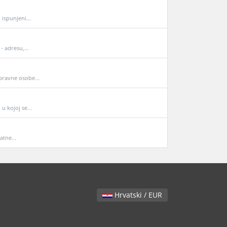
ispunjeni...
- adresu,...
pravne osobe...
 kojoj se...
atne...
Hrvatski / EUR